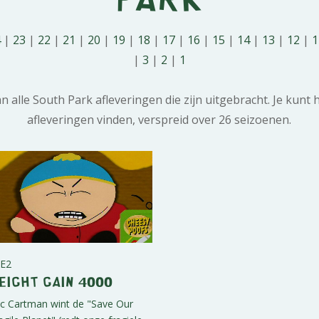
4
|
23
|
22
|
21
|
20
|
19
|
18
|
17
|
16
|
15
|
14
|
13
|
12
|
|
3
|
2
|
1
n alle South Park afleveringen die zijn uitgebracht. Je kunt h
afleveringen vinden, verspreid over 26 seizoenen.
E2
eight Gain 4000
ic Cartman wint de "Save Our