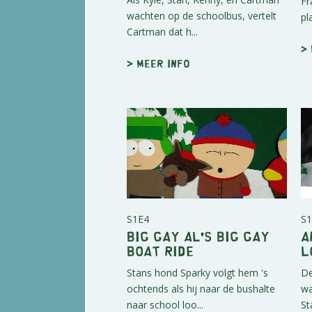
Fr
wachten op de schoolbus, vertelt
pl
Cartman dat h...
>
> Meer info
S1E4
S1
Big Gay Al's Big Gay
A
Boat Ride
L
Stans hond Sparky volgt hem 's
De
ochtends als hij naar de bushalte
wa
naar school loo...
St