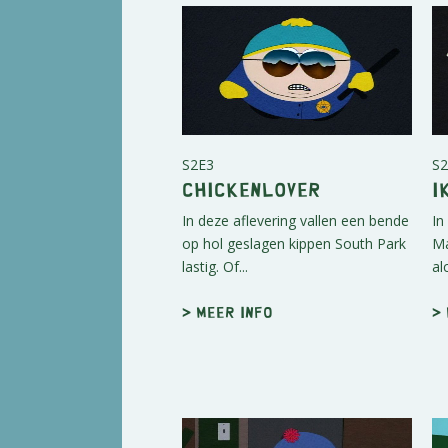
S2E3
S2
Chickenlover
I
In deze aflevering vallen een bende
In
op hol geslagen kippen South Park
Ma
lastig. Of...
al
> Meer info
>