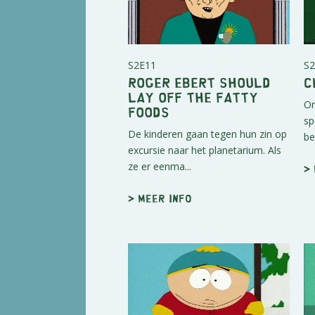
S2E11
S2
Roger Ebert Should
C
Lay Off the Fatty
Om
Foods
sp
De kinderen gaan tegen hun zin op
be
excursie naar het planetarium. Als
ze er eenma...
>
> Meer info