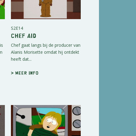
S2E14
Chef Aid
is
Chef gaat langs bij de producer van
en
Alanis Morisette omdat hij ontdekt
heeft dat...
> Meer info