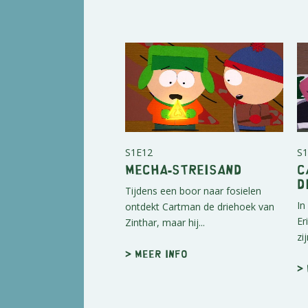
S1E12
S1
Mecha-Streisand
C
D
Tijdens een boor naar fosielen
In
ontdekt Cartman de driehoek van
Er
Zinthar, maar hij...
zij
> Meer info
>