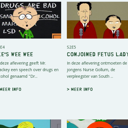
E4
S2E5
ke's Wee Wee
Conjoined Fetus Lad
 deze aflevering geeft Mr.
In deze aflevering ontmoeten de
ckey een speech over drugs en
jongens Nurse Gollum, de
cohol genaamd "Dr...
verpleegster van South ...
 Meer info
> Meer info