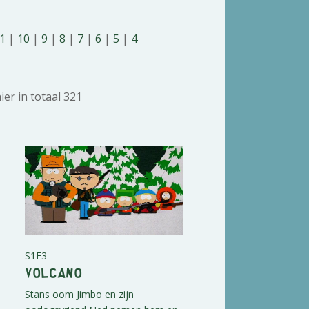
11
|
10
|
9
|
8
|
7
|
6
|
5
|
4
ier in totaal 321
S1E3
Volcano
Stans oom Jimbo en zijn