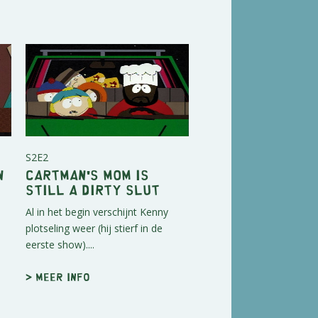
S2E2
n
Cartman's Mom is
Still a Dirty Slut
Al in het begin verschijnt Kenny
plotseling weer (hij stierf in de
eerste show)....
> Meer info