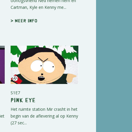
oorlogsvriend Ned nemen hem en
Cartman, Kyle en Kenny me...
> Meer info
S1E7
Pink Eye
Het ruimte station Mir crasht in het
iet
begin van de aflevering al op Kenny
(27 sec...