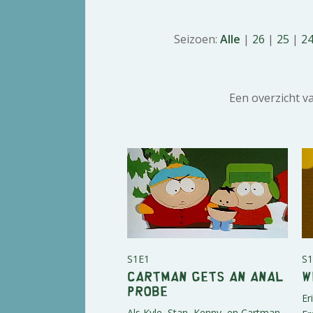
Seizoen:
Alle
|
26
|
25
|
2
Een overzicht va
S1E1
S1
Cartman Gets an Anal
W
Probe
Er
Als Kyle, Stan, Kenny, en Cartman