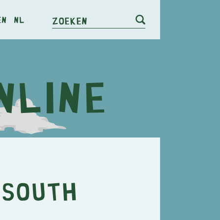
en
nl
Zoeken
 South