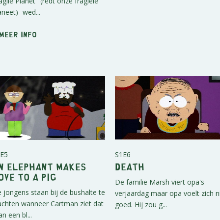
agile Planet" (redt onze fragiele
aneet) -wed...
 Meer info
E5
S1E6
n Elephant Makes
Death
ove to a Pig
De familie Marsh viert opa's
 jongens staan bij de bushalte te
verjaardag maar opa voelt zich n
chten wanneer Cartman ziet dat
goed. Hij zou g...
an een bl...