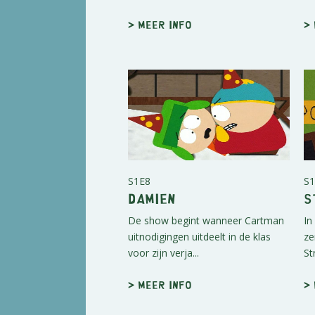
> Meer info
>
S1E8
S1
Damien
S
De show begint wanneer Cartman
In
uitnodigingen uitdeelt in de klas
ze
voor zijn verja...
St
> Meer info
>