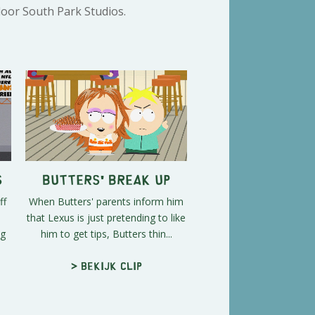
door South Park Studios.
s
Butters' Break Up
ff
When Butters' parents inform him
that Lexus is just pretending to like
ng
him to get tips, Butters thin...
> Bekijk clip