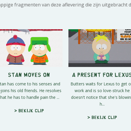
rappige fragmenten van deze aflevering die zijn uitgebracht 
Stan Moves On
A Present for Lexu
tan has come to his senses and
Butters waits for Lexus to get o
ejoins his old friends. He resolves
work and is so love-struck he
that he has to handle pain the ...
doesn't notice that she's blowi
h...
> Bekijk clip
> Bekijk clip