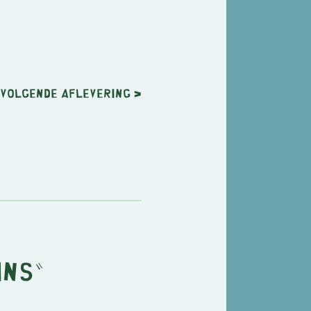
Volgende
aflevering
>
ins"