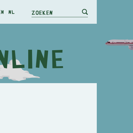
en
nl
Zoeken