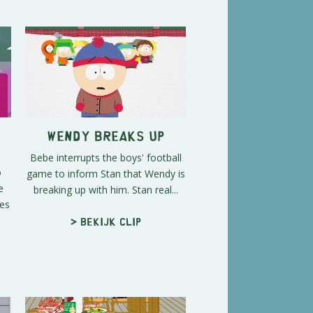
Wendy Breaks Up
Bebe interrupts the boys' football
o
game to inform Stan that Wendy is
e
breaking up with him. Stan real...
ies
> Bekijk clip