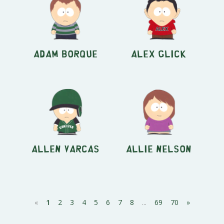
Adam Borque
Alex Glick
Allen Varcas
Allie Nelson
«
1
2
3
4
5
6
7
8
...
69
70
»