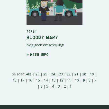
S9E14
Bloody Mary
Nog geen omschrijving!
> Meer info
Seizoen:
Alle
|
26
|
25
|
24
|
23
|
22
|
21
|
20
|
19
|
18
|
17
|
16
|
15
|
14
|
13
|
12
|
11
|
10
|
9
|
8
|
7
|
6
|
5
|
4
|
3
|
2
|
1