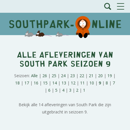
Alle afleveringen van
South Park Seizoen 9
Seizoen:
Alle
|
26
|
25
|
24
|
23
|
22
|
21
|
20
|
19
|
18
|
17
|
16
|
15
|
14
|
13
|
12
|
11
|
10
|
9
|
8
|
7
|
6
|
5
|
4
|
3
|
2
|
1
Bekijk alle 14 afleveringen van South Park die zijn
uitgebracht in seizoen 9.