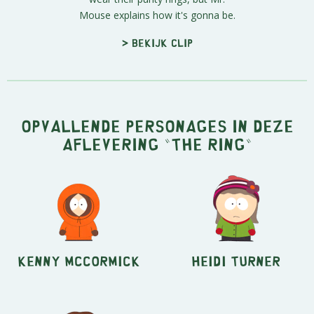
Mouse explains how it's gonna be.
> Bekijk clip
Opvallende personages in deze
aflevering "The Ring"
Kenny McCormick
Heidi Turner