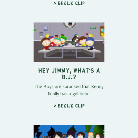
> Bekijk clip
Hey Jimmy, What's a
B.J.?
The Boys are surprised that Kenny
finally has a girlfriend.
> Bekijk clip