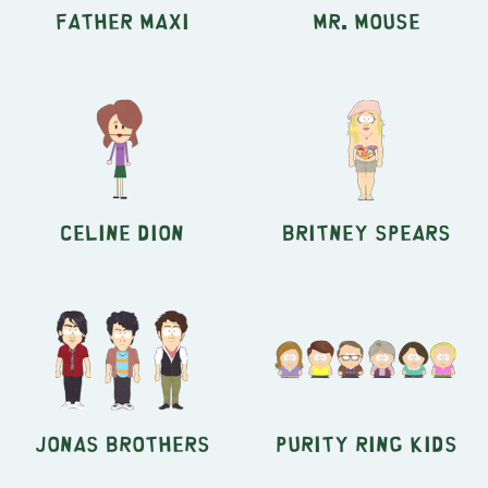
Father Maxi
Mr. Mouse
Celine Dion
Britney Spears
Jonas Brothers
Purity Ring Kids