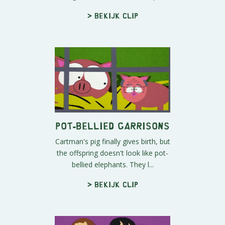
> Bekijk clip
Pot-bellied Garrisons
Cartman's pig finally gives birth, but
the offspring doesn't look like pot-
bellied elephants. They l...
> Bekijk clip