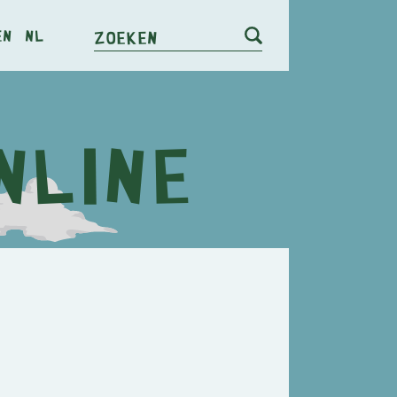
en
nl
Zoeken