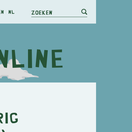
en
nl
Zoeken
rig