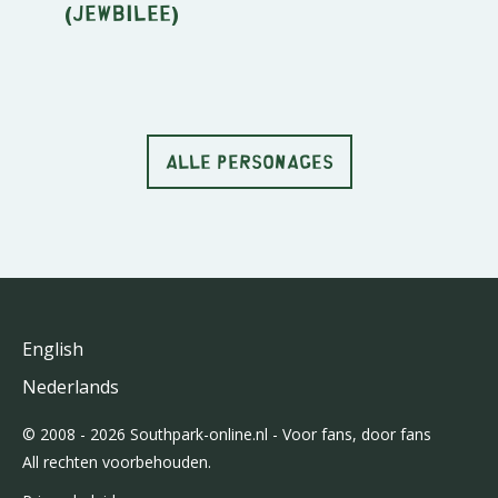
(Jewbilee)
ALLE PERSONAGES
English
Nederlands
© 2008 - 2026 Southpark-online.nl - Voor fans, door fans
All rechten voorbehouden.