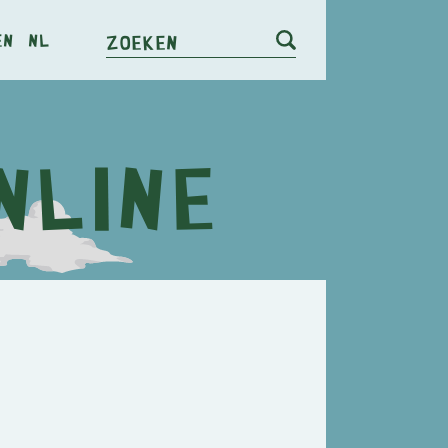
en
nl
Zoeken