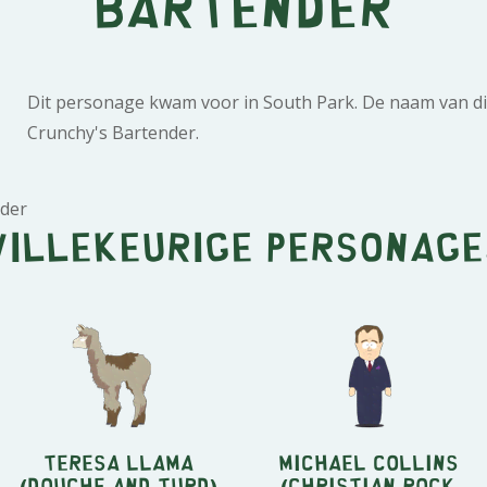
Bartender
Dit personage kwam voor in South Park. De naam van di
Crunchy's Bartender.
nder
Willekeurige personage
Teresa llama
Michael Collins
(Douche and Turd)
(Christian Rock