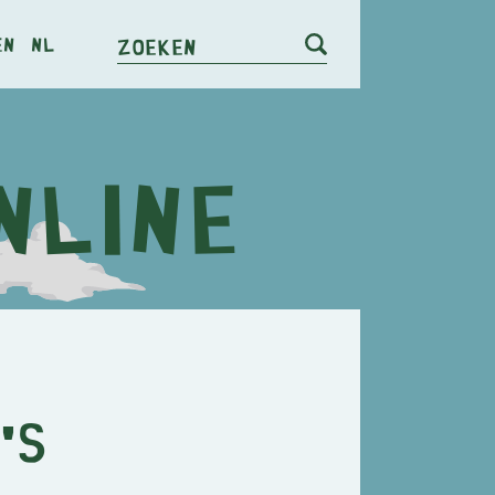
en
nl
Zoeken
's