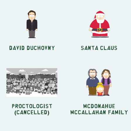
David Duchovny
Santa Claus
Proctologist
McDonahue
(Cancelled)
McCallahan Family