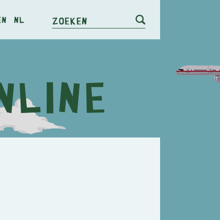
en
nl
Zoeken