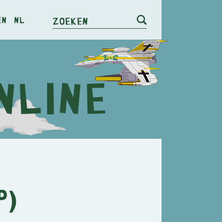
en
nl
Zoeken
p)