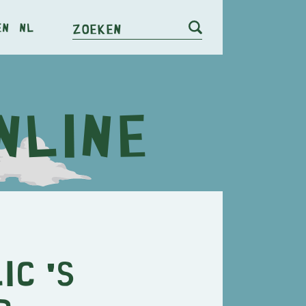
en
nl
Zoeken
ic 's