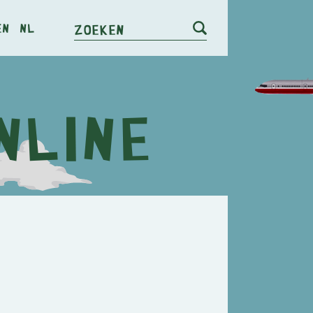
en
nl
Zoeken