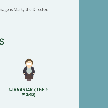
age is Marty the Director.
s
Librarian (The F
Word)