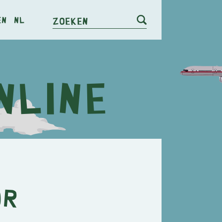
en
nl
Zoeken
or