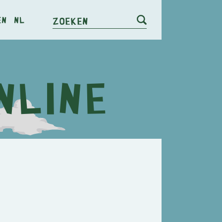
en
nl
Zoeken