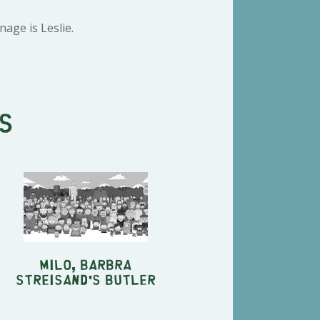
age is Leslie.
s
Milo, Barbra
Streisand's Butler