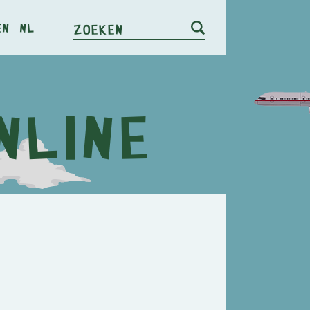
en
nl
Zoeken