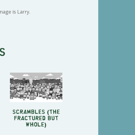
age is Larry.
s
Scrambles (The
Fractured but
Whole)