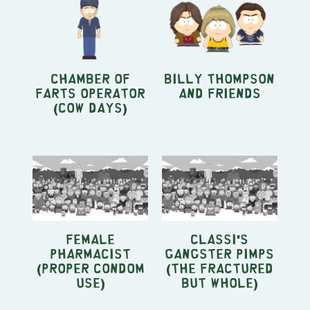
Chamber Of
Billy Thompson
Farts Operator
and Friends
(Cow Days)
Female
Classi's
Pharmacist
gangster pimps
(Proper Condom
(The Fractured
Use)
but Whole)