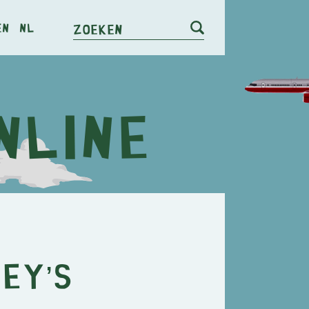
en
nl
Zoeken
ey’s