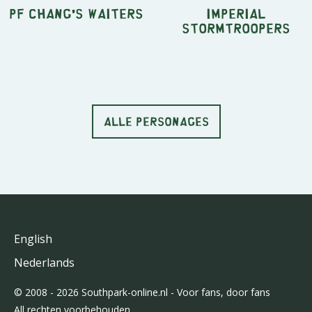
Pf Chang's Waiters
Imperial
Stormtroopers
ALLE PERSONAGES
English
Nederlands
© 2008 - 2026 Southpark-online.nl - Voor fans, door fans
All rechten voorbehouden.