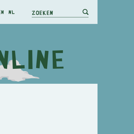
en
nl
Zoeken